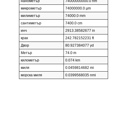
нанометър
74000000000.0 nm
микрометър
74000000.0 µm
милиметър
74000.0 mm
сантиметър
7400.0 cm
инч
2913.38582677 in
крак
242.782152231 ft
Двор
80.927384077 yd
Метър
74.0 m
километър
0.074 km
миля
0.0459814682 mi
морска миля
0.0399568035 nmi