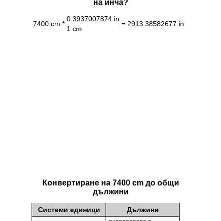
на инча?
0.3937007874 in
7400 cm *
= 2913.38582677 in
1 cm
Конвертиране на 7400 cm до общи
дължини
Системи единици
Дължини