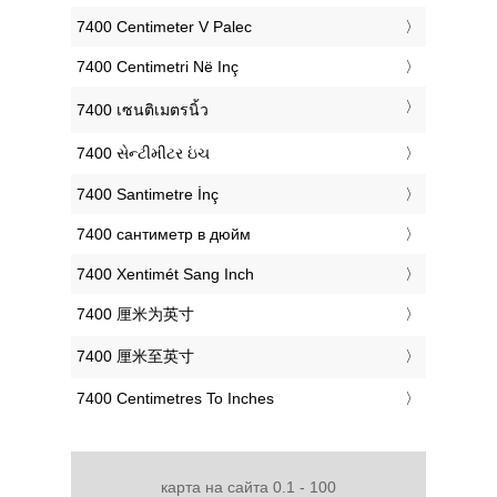
‎7400 Centimeter V Palec
‎7400 Centimetri Në Inç
‎7400 เซนติเมตรนิ้ว
‎7400 સેન્ટીમીટર ઇંચ
‎7400 Santimetre İnç
‎7400 сантиметр в дюйм
‎7400 Xentimét Sang Inch
‎7400 厘米为英寸
‎7400 厘米至英寸
‎7400 Centimetres To Inches
карта на сайта 0.1 - 100