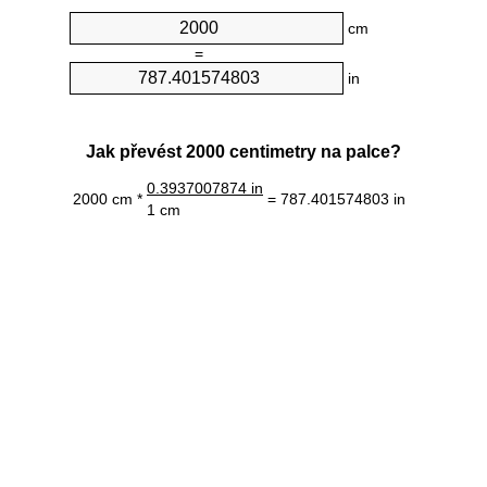
cm
=
in
Jak převést 2000 centimetry na palce?
0.3937007874 in
2000 cm *
= 787.401574803 in
1 cm