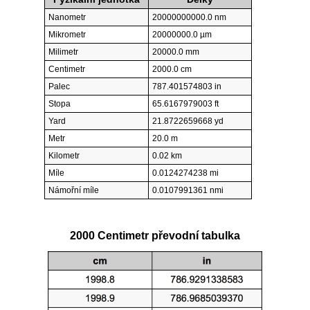
Nanometr
20000000000.0 nm
Mikrometr
20000000.0 µm
Milimetr
20000.0 mm
Centimetr
2000.0 cm
Palec
787.401574803 in
Stopa
65.6167979003 ft
Yard
21.8722659668 yd
Metr
20.0 m
Kilometr
0.02 km
Míle
0.0124274238 mi
Námořní míle
0.0107991361 nmi
2000 Centimetr převodní tabulka