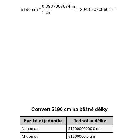
0.3937007874 in
5190 cm *
= 2043.30708661 in
1 cm
Convert 5190 cm na běžné délky
Fyzikální jednotka
Jednotka délky
Nanometr
51900000000.0 nm
Mikrometr
51900000.0 µm