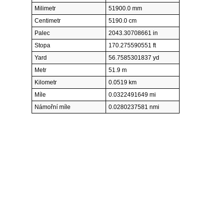
Milimetr
51900.0 mm
Centimetr
5190.0 cm
Palec
2043.30708661 in
Stopa
170.275590551 ft
Yard
56.7585301837 yd
Metr
51.9 m
Kilometr
0.0519 km
Míle
0.0322491649 mi
Námořní míle
0.0280237581 nmi