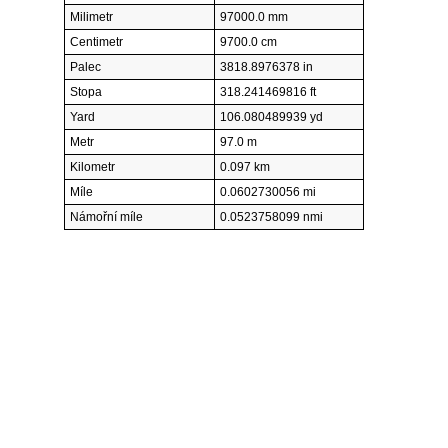
Milimetr
97000.0 mm
Centimetr
9700.0 cm
Palec
3818.8976378 in
Stopa
318.241469816 ft
Yard
106.080489939 yd
Metr
97.0 m
Kilometr
0.097 km
Míle
0.0602730056 mi
Námořní míle
0.0523758099 nmi