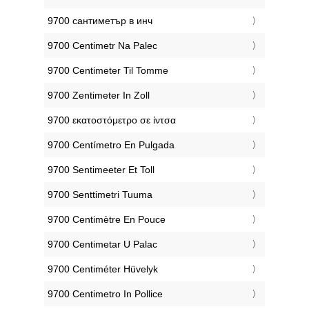
‎9700 сантиметър в инч
‎9700 Centimetr Na Palec
‎9700 Centimeter Til Tomme
‎9700 Zentimeter In Zoll
‎9700 εκατοστόμετρο σε ίντσα
‎9700 Centímetro En Pulgada
‎9700 Sentimeeter Et Toll
‎9700 Senttimetri Tuuma
‎9700 Centimètre En Pouce
‎9700 Centimetar U Palac
‎9700 Centiméter Hüvelyk
‎9700 Centimetro In Pollice