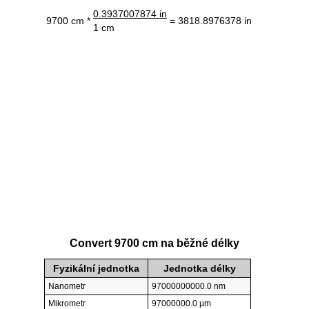
0.3937007874 in
9700 cm *
= 3818.8976378 in
1 cm
Convert 9700 cm na běžné délky
Fyzikální jednotka
Jednotka délky
Nanometr
97000000000.0 nm
Mikrometr
97000000.0 µm