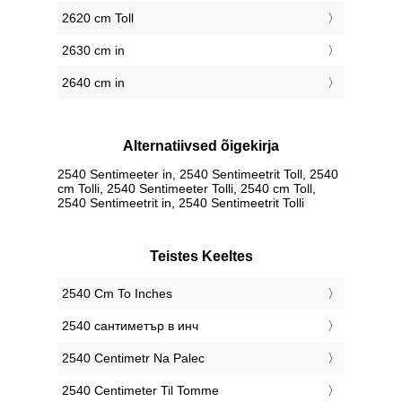
2620 cm Toll
2630 cm in
2640 cm in
Alternatiivsed õigekirja
2540 Sentimeeter in, 2540 Sentimeetrit Toll, 2540
cm Tolli, 2540 Sentimeeter Tolli, 2540 cm Toll,
2540 Sentimeetrit in, 2540 Sentimeetrit Tolli
Teistes Keeltes
‎2540 Cm To Inches
‎2540 сантиметър в инч
‎2540 Centimetr Na Palec
‎2540 Centimeter Til Tomme