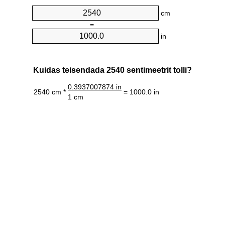
cm
=
in
Kuidas teisendada 2540 sentimeetrit tolli?
0.3937007874 in
2540 cm *
= 1000.0 in
1 cm