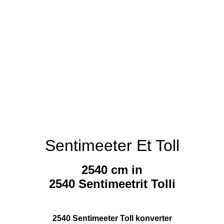
Sentimeeter Et Toll
2540 cm in
2540 Sentimeetrit Tolli
2540 Sentimeeter Toll konverter