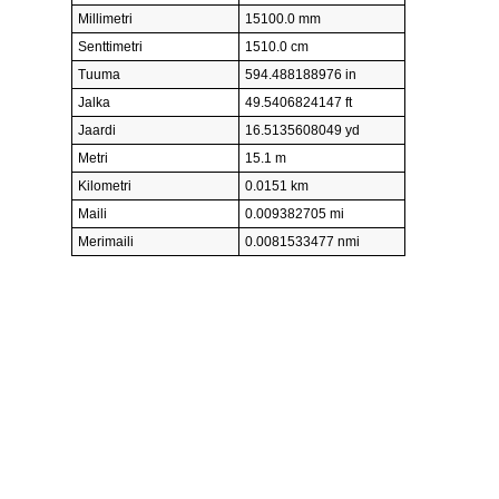
Millimetri
15100.0 mm
Senttimetri
1510.0 cm
Tuuma
594.488188976 in
Jalka
49.5406824147 ft
Jaardi
16.5135608049 yd
Metri
15.1 m
Kilometri
0.0151 km
Maili
0.009382705 mi
Merimaili
0.0081533477 nmi