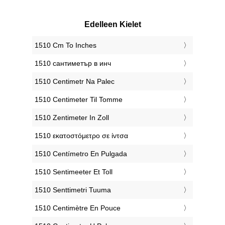
Edelleen Kielet
‎1510 Cm To Inches
‎1510 сантиметър в инч
‎1510 Centimetr Na Palec
‎1510 Centimeter Til Tomme
‎1510 Zentimeter In Zoll
‎1510 εκατοστόμετρο σε ίντσα
‎1510 Centímetro En Pulgada
‎1510 Sentimeeter Et Toll
‎1510 Senttimetri Tuuma
‎1510 Centimètre En Pouce