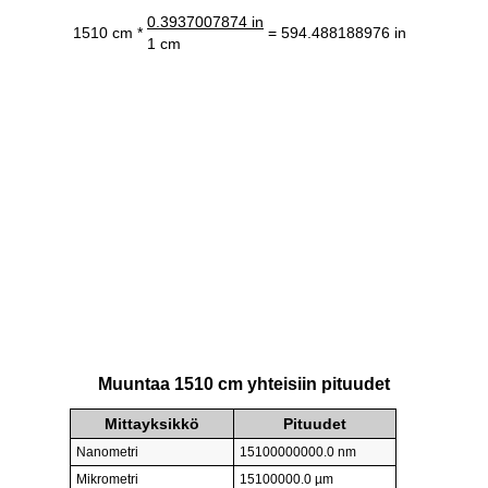
0.3937007874 in
1510 cm *
= 594.488188976 in
1 cm
Muuntaa 1510 cm yhteisiin pituudet
Mittayksikkö
Pituudet
Nanometri
15100000000.0 nm
Mikrometri
15100000.0 µm