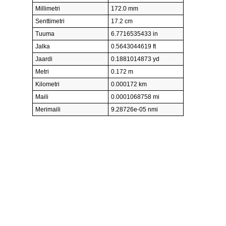
Millimetri
172.0 mm
Senttimetri
17.2 cm
Tuuma
6.7716535433 in
Jalka
0.5643044619 ft
Jaardi
0.1881014873 yd
Metri
0.172 m
Kilometri
0.000172 km
Maili
0.0001068758 mi
Merimaili
9.28726e-05 nmi