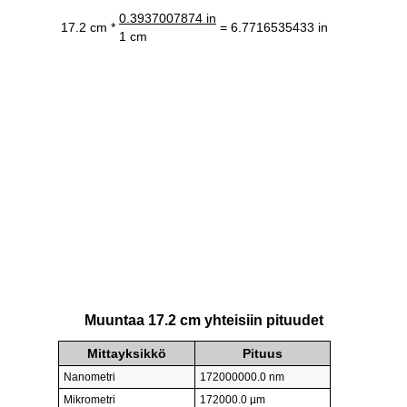
0.3937007874 in
17.2 cm *
= 6.7716535433 in
1 cm
Muuntaa 17.2 cm yhteisiin pituudet
Mittayksikkö
Pituus
Nanometri
172000000.0 nm
Mikrometri
172000.0 µm