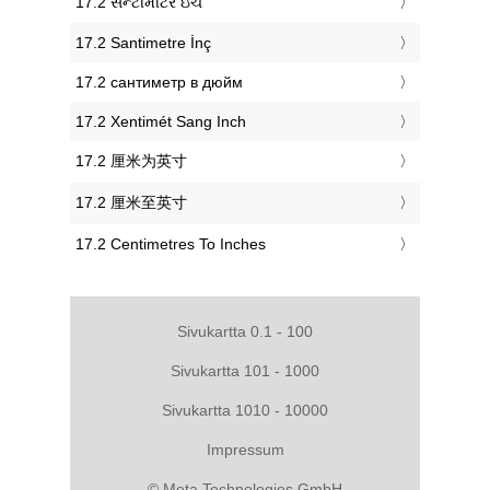
‎17.2 સેન્ટીમીટર ઇંચ
‎17.2 Santimetre İnç
‎17.2 сантиметр в дюйм
‎17.2 Xentimét Sang Inch
‎17.2 厘米为英寸
‎17.2 厘米至英寸
‎17.2 Centimetres To Inches
Sivukartta 0.1 - 100
Sivukartta 101 - 1000
Sivukartta 1010 - 10000
Impressum
© Meta Technologies GmbH