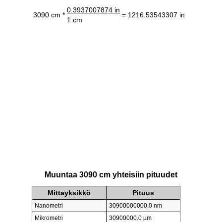
0.3937007874 in
3090 cm *
= 1216.53543307 in
1 cm
Muuntaa 3090 cm yhteisiin pituudet
Mittayksikkö
Pituus
Nanometri
30900000000.0 nm
Mikrometri
30900000.0 µm