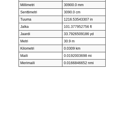
Millimetri
30900.0 mm
Senttimetri
3090.0 cm
Tuuma
1216.53543307 in
Jalka
101.377952756 ft
Jaardi
33.7926509186 yd
Metri
30.9 m
Kilometri
0.0309 km
Maili
0.0192003698 mi
Merimaili
0.0166846652 nmi