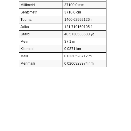
Millimetri
37100.0 mm
Senttimetri
3710.0 cm
Tuuma
1460.62992126 in
Jalka
121.719160105 ft
Jaardi
40.5730533683 yd
Metri
37.1 m
Kilometri
0.0371 km
Maili
0.0230528712 mi
Merimaili
0.0200323974 nmi