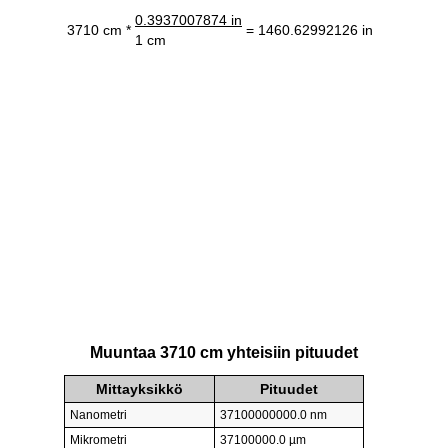
0.3937007874 in
3710 cm *
= 1460.62992126 in
1 cm
Muuntaa 3710 cm yhteisiin pituudet
Mittayksikkö
Pituudet
Nanometri
37100000000.0 nm
Mikrometri
37100000.0 µm