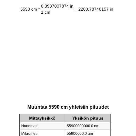
0.3937007874 in
5590 cm *
= 2200.78740157 in
1 cm
Muuntaa 5590 cm yhteisiin pituudet
Mittayksikkö
Yksikön pituus
Nanometri
55900000000.0 nm
Mikrometri
55900000.0 µm