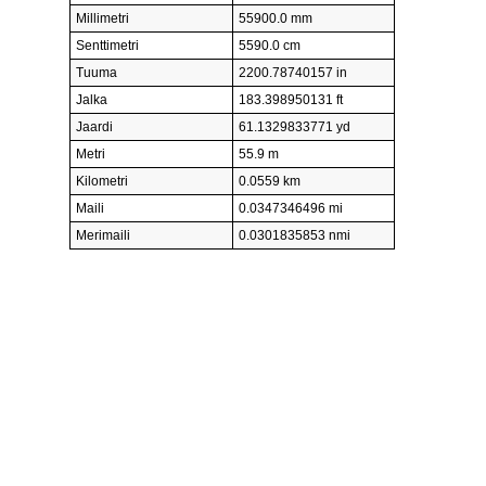
Millimetri
55900.0 mm
Senttimetri
5590.0 cm
Tuuma
2200.78740157 in
Jalka
183.398950131 ft
Jaardi
61.1329833771 yd
Metri
55.9 m
Kilometri
0.0559 km
Maili
0.0347346496 mi
Merimaili
0.0301835853 nmi