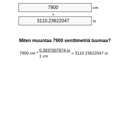
cm
=
in
Miten muuntaa 7900 senttimetriä tuumaa?
0.3937007874 in
7900 cm *
= 3110.23622047 in
1 cm