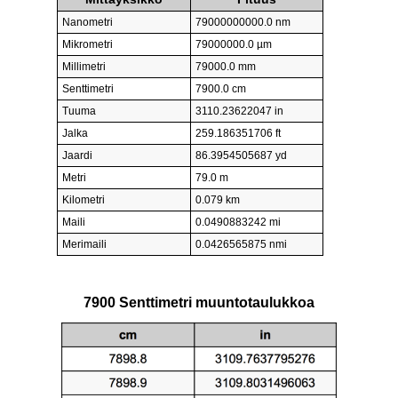
Nanometri
79000000000.0 nm
Mikrometri
79000000.0 µm
Millimetri
79000.0 mm
Senttimetri
7900.0 cm
Tuuma
3110.23622047 in
Jalka
259.186351706 ft
Jaardi
86.3954505687 yd
Metri
79.0 m
Kilometri
0.079 km
Maili
0.0490883242 mi
Merimaili
0.0426565875 nmi
7900 Senttimetri muuntotaulukkoa