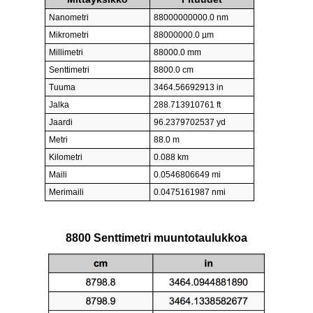
Nanometri
88000000000.0 nm
Mikrometri
88000000.0 µm
Millimetri
88000.0 mm
Senttimetri
8800.0 cm
Tuuma
3464.56692913 in
Jalka
288.713910761 ft
Jaardi
96.2379702537 yd
Metri
88.0 m
Kilometri
0.088 km
Maili
0.0546806649 mi
Merimaili
0.0475161987 nmi
8800 Senttimetri muuntotaulukkoa