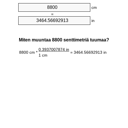
cm
=
in
Miten muuntaa 8800 senttimetriä tuumaa?
0.3937007874 in
8800 cm *
= 3464.56692913 in
1 cm