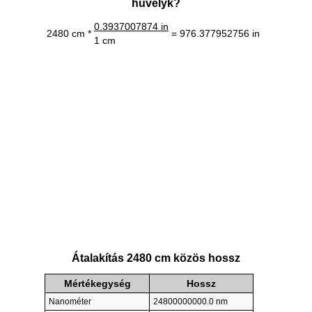
hüvelyk?
0.3937007874 in
2480 cm *
= 976.377952756 in
1 cm
Átalakítás 2480 cm közös hossz
Mértékegység
Hossz
Nanométer
24800000000.0 nm