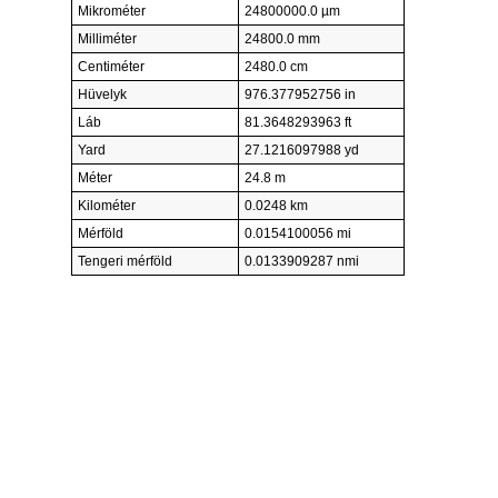
Mikrométer
24800000.0 µm
Milliméter
24800.0 mm
Centiméter
2480.0 cm
Hüvelyk
976.377952756 in
Láb
81.3648293963 ft
Yard
27.1216097988 yd
Méter
24.8 m
Kilométer
0.0248 km
Mérföld
0.0154100056 mi
Tengeri mérföld
0.0133909287 nmi