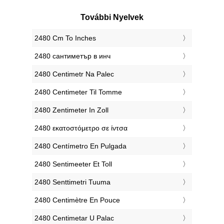
További Nyelvek
‎2480 Cm To Inches
‎2480 сантиметър в инч
‎2480 Centimetr Na Palec
‎2480 Centimeter Til Tomme
‎2480 Zentimeter In Zoll
‎2480 εκατοστόμετρο σε ίντσα
‎2480 Centímetro En Pulgada
‎2480 Sentimeeter Et Toll
‎2480 Senttimetri Tuuma
‎2480 Centimètre En Pouce
‎2480 Centimetar U Palac