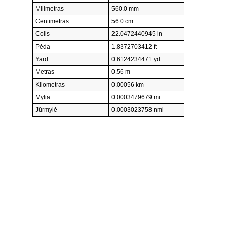
Milimetras
560.0 mm
Centimetras
56.0 cm
Colis
22.0472440945 in
Pėda
1.8372703412 ft
Yard
0.6124234471 yd
Metras
0.56 m
Kilometras
0.00056 km
Mylia
0.0003479679 mi
Jūrmylė
0.0003023758 nmi