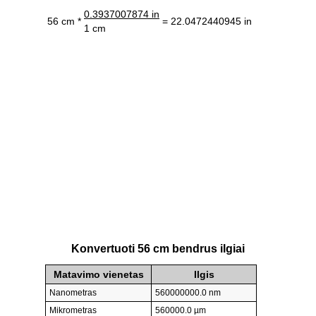
0.3937007874 in
56 cm *
= 22.0472440945 in
1 cm
Konvertuoti 56 cm bendrus ilgiai
Matavimo vienetas
Ilgis
Nanometras
560000000.0 nm
Mikrometras
560000.0 µm