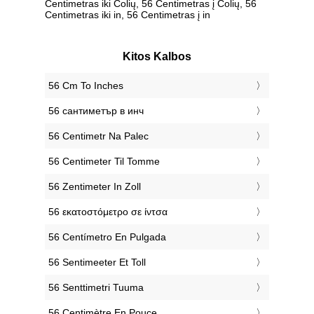
Centimetras iki Colių, 56 Centimetras į Colių, 56
Centimetras iki in, 56 Centimetras į in
Kitos Kalbos
‎56 Cm To Inches
‎56 сантиметър в инч
‎56 Centimetr Na Palec
‎56 Centimeter Til Tomme
‎56 Zentimeter In Zoll
‎56 εκατοστόμετρο σε ίντσα
‎56 Centímetro En Pulgada
‎56 Sentimeeter Et Toll
‎56 Senttimetri Tuuma
‎56 Centimètre En Pouce