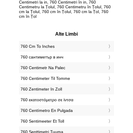
Centimetri la in, 760 Centimetri în in, 760
Centimetru la Țolul, 760 Centimetru în Țolul, 760
cm la Țolul, 760 cm în Țolul, 760 cm la Țol, 760
cm în Țol
Alte Limbi
‎760 Cm To Inches
‎760 сантиметър в инч
‎760 Centimetr Na Palec
‎760 Centimeter Til Tomme
‎760 Zentimeter In Zoll
‎760 εκατοστόμετρο σε ίντσα
‎760 Centímetro En Pulgada
‎760 Sentimeeter Et Toll
‎760 Senttimetri Tuuma