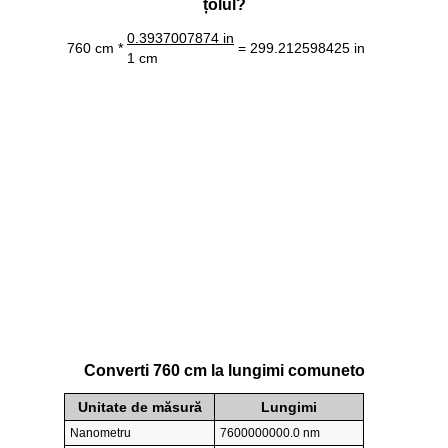
țolul?
0.3937007874 in
760 cm *
= 299.212598425 in
1 cm
Converti 760 cm la lungimi comuneto
Unitate de măsură
Lungimi
Nanometru
7600000000.0 nm