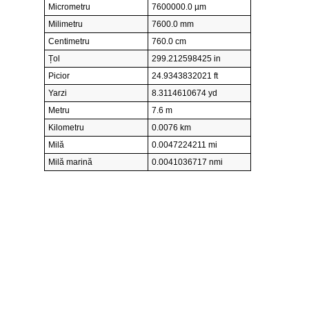
Micrometru
7600000.0 µm
Milimetru
7600.0 mm
Centimetru
760.0 cm
Țol
299.212598425 in
Picior
24.9343832021 ft
Yarzi
8.3114610674 yd
Metru
7.6 m
Kilometru
0.0076 km
Milă
0.0047224211 mi
Milă marină
0.0041036717 nmi