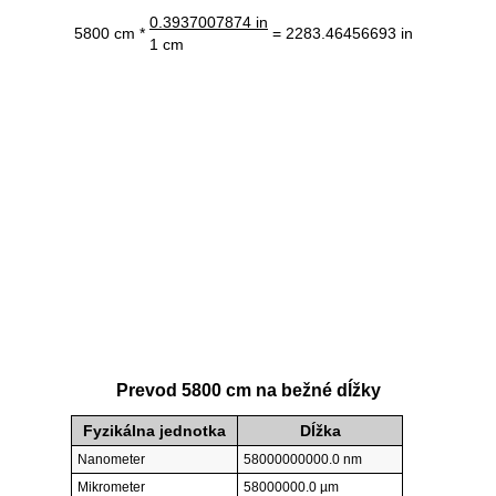
0.3937007874 in
5800 cm *
= 2283.46456693 in
1 cm
Prevod 5800 cm na bežné dĺžky
Fyzikálna jednotka
Dĺžka
Nanometer
58000000000.0 nm
Mikrometer
58000000.0 µm