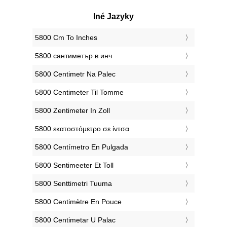
Iné Jazyky
‎5800 Cm To Inches
‎5800 сантиметър в инч
‎5800 Centimetr Na Palec
‎5800 Centimeter Til Tomme
‎5800 Zentimeter In Zoll
‎5800 εκατοστόμετρο σε ίντσα
‎5800 Centímetro En Pulgada
‎5800 Sentimeeter Et Toll
‎5800 Senttimetri Tuuma
‎5800 Centimètre En Pouce
‎5800 Centimetar U Palac