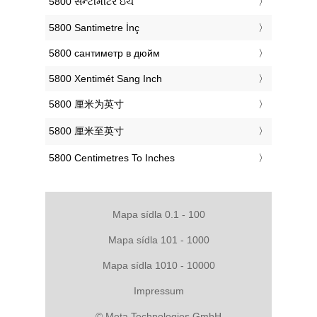
‎5800 સેન્ટીમીટર ઇંચ
‎5800 Santimetre İnç
‎5800 сантиметр в дюйм
‎5800 Xentimét Sang Inch
‎5800 厘米为英寸
‎5800 厘米至英寸
‎5800 Centimetres To Inches
Mapa sídla 0.1 - 100
Mapa sídla 101 - 1000
Mapa sídla 1010 - 10000
Impressum
© Meta Technologies GmbH