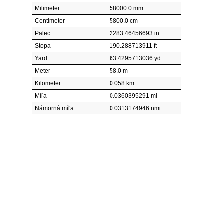
Milimeter
58000.0 mm
Centimeter
5800.0 cm
Palec
2283.46456693 in
Stopa
190.288713911 ft
Yard
63.4295713036 yd
Meter
58.0 m
Kilometer
0.058 km
Míľa
0.0360395291 mi
Námorná míľa
0.0313174946 nmi