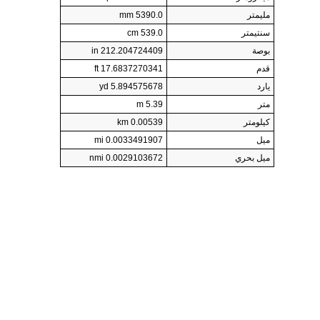
مليمتر
5390.0 mm
سنتيمتر
539.0 cm
بوصة
212.204724409 in
قدم
17.6837270341 ft
يارد
5.894575678 yd
متر
5.39 m
كيلومتر
0.00539 km
ميل
0.0033491907 mi
ميل بحري
0.0029103672 nmi