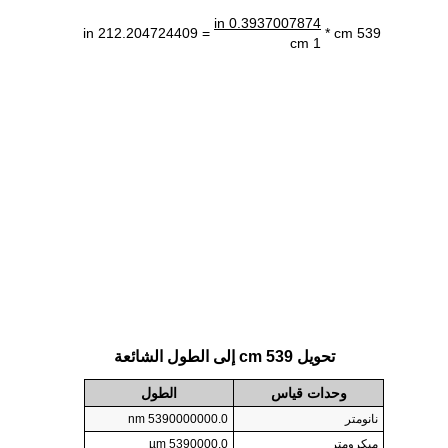
0.3937007874 in
= 212.204724409 in
539 cm *
1 cm
تحويل 539 cm إلى الطول الشائعة
وحدات قياس
الطول
نانومتر
5390000000.0 nm
ميكرومتر
5390000.0 µm