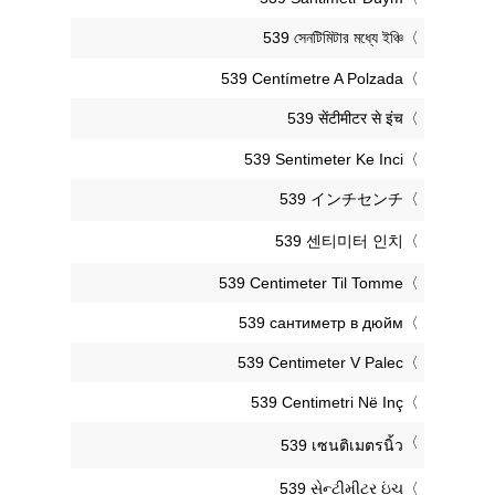
‎539 সেনটিমিটার মধ্যে ইঞ্চি
‎539 Centímetre A Polzada
‎539 सेंटीमीटर से इंच
‎539 Sentimeter Ke Inci
‎539 インチセンチ
‎539 센티미터 인치
‎539 Centimeter Til Tomme
‎539 сантиметр в дюйм
‎539 Centimeter V Palec
‎539 Centimetri Në Inç
‎539 เซนติเมตรนิ้ว
‎539 સેન્ટીમીટર ઇંચ