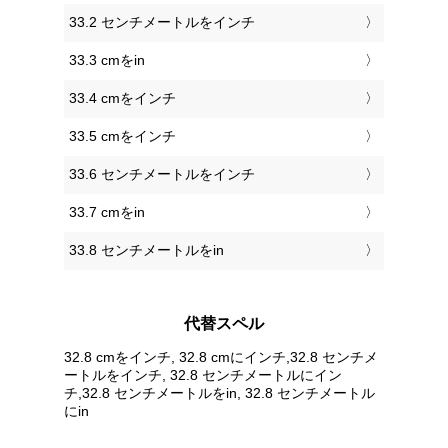
33.2 センチメートルをインチ
33.3 cmをin
33.4 cmをインチ
33.5 cmをインチ
33.6 センチメートルをインチ
33.7 cmをin
33.8 センチメートルをin
代替スペル
32.8 cmをインチ, 32.8 cmにインチ,32.8 センチメ
ートルをインチ, 32.8 センチメートルにイン
チ,32.8 センチメートルをin, 32.8 センチメートル
にin