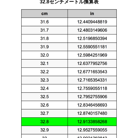
32.8センチメートル換算表