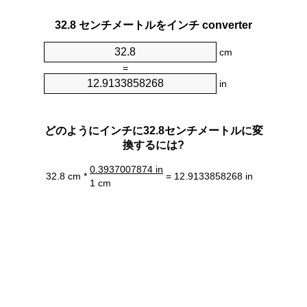
32.8 センチメートルをインチ converter
cm
=
in
どのようにインチに32.8センチメートルに変
換するには?
0.3937007874 in
32.8 cm *
= 12.9133858268 in
1 cm