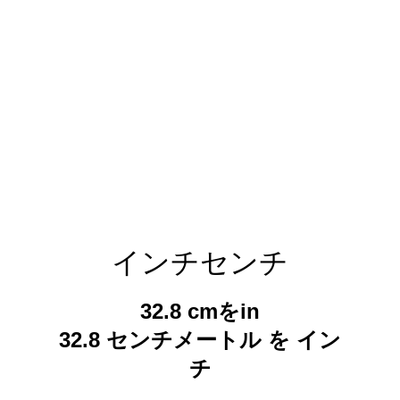
インチセンチ
32.8 cmをin
32.8 センチメートル を イン
チ