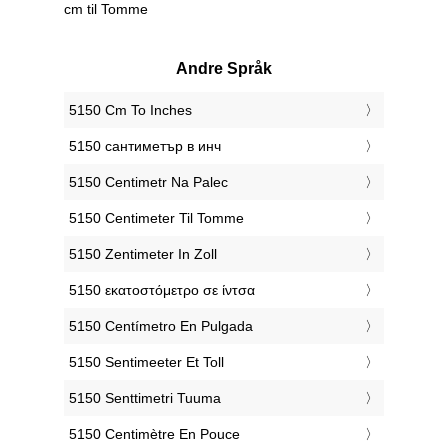
cm til Tomme
Andre Språk
‎5150 Cm To Inches
‎5150 сантиметър в инч
‎5150 Centimetr Na Palec
‎5150 Centimeter Til Tomme
‎5150 Zentimeter In Zoll
‎5150 εκατοστόμετρο σε ίντσα
‎5150 Centímetro En Pulgada
‎5150 Sentimeeter Et Toll
‎5150 Senttimetri Tuuma
‎5150 Centimètre En Pouce