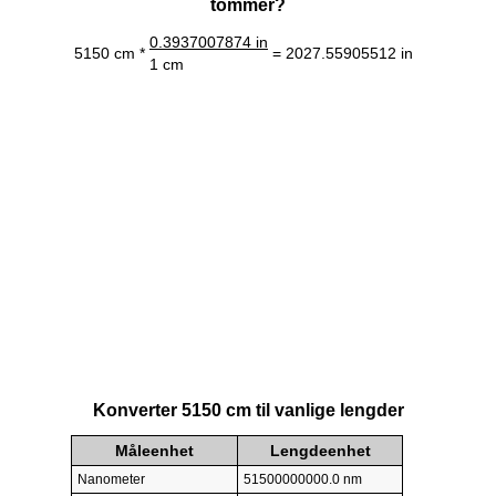
tommer?
0.3937007874 in
5150 cm *
= 2027.55905512 in
1 cm
Konverter 5150 cm til vanlige lengder
Måleenhet
Lengdeenhet
Nanometer
51500000000.0 nm