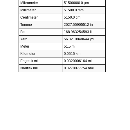
Mikrometer
51500000.0 µm
Millimeter
51500.0 mm
Centimeter
5150.0 cm
Tomme
2027.55905512 in
Fot
168.963254593 ft
Yard
56.3210848644 yd
Meter
51.5 m
Kilometer
0.0515 km
Engelsk mil
0.0320006164 mi
Nautisk mil
0.0278077754 nmi