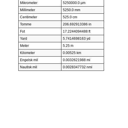
Mikrometer
5250000.0 µm
Millimeter
5250.0 mm
Centimeter
525.0 cm
Tomme
206.692913386 in
Fot
17.2244094488 ft
Yard
5.7414698163 yd
Meter
5.25 m
Kilometer
0.00525 km
Engelsk mil
0.0032621988 mi
Nautisk mil
0.0028347732 nmi