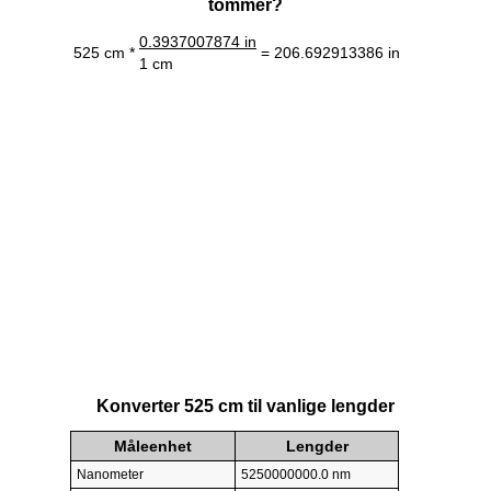
tommer?
0.3937007874 in
525 cm *
= 206.692913386 in
1 cm
Konverter 525 cm til vanlige lengder
Måleenhet
Lengder
Nanometer
5250000000.0 nm