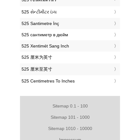
‎525 સેન્ટીમીટર ઇંચ
‎525 Santimetre İnç
‎525 сантиметр в дюйм
‎525 Xentimét Sang Inch
‎525 厘米为英寸
‎525 厘米至英寸
‎525 Centimetres To Inches
Sitemap 0.1 - 100
Sitemap 101 - 1000
Sitemap 1010 - 10000
Impressum