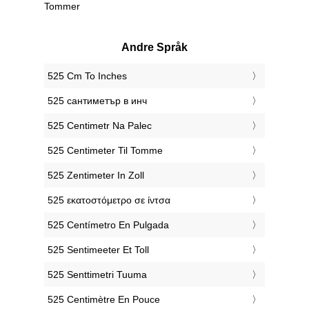
Tommer
Andre Språk
‎525 Cm To Inches
‎525 сантиметър в инч
‎525 Centimetr Na Palec
‎525 Centimeter Til Tomme
‎525 Zentimeter In Zoll
‎525 εκατοστόμετρο σε ίντσα
‎525 Centímetro En Pulgada
‎525 Sentimeeter Et Toll
‎525 Senttimetri Tuuma
‎525 Centimètre En Pouce