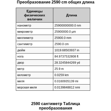
Преобразование 2590 cm общих длина
Единицы
физических
Длина
величин
нанометр
25900000000.0 nm
микрометр
25900000.0 µm
миллиметр
25900.0 mm
сантиметр
2590.0 cm
дюйм
1019.68503937 in
нога
84.9737532808 ft
двор
28.3245844269 yd
метр
25.9 m
километр
0.0259 km
миля
0.0160935139 mi
морская миля
0.0139848812 nmi
2590 сантиметр Таблица
преобразования