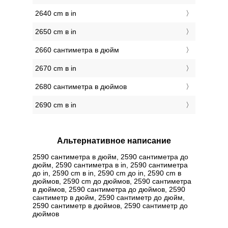
2640 cm в in
2650 cm в in
2660 сантиметра в дюйм
2670 cm в in
2680 сантиметра в дюймов
2690 cm в in
Альтернативное написание
2590 сантиметра в дюйм, 2590 сантиметра до
дюйм, 2590 сантиметра в in, 2590 сантиметра
до in, 2590 cm в in, 2590 cm до in, 2590 cm в
дюймов, 2590 cm до дюймов, 2590 сантиметра
в дюймов, 2590 сантиметра до дюймов, 2590
сантиметр в дюйм, 2590 сантиметр до дюйм,
2590 сантиметр в дюймов, 2590 сантиметр до
дюймов