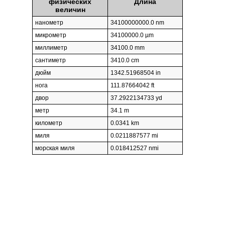
физических
Длина
величин
нанометр
34100000000.0 nm
микрометр
34100000.0 µm
миллиметр
34100.0 mm
сантиметр
3410.0 cm
дюйм
1342.51968504 in
нога
111.87664042 ft
двор
37.2922134733 yd
метр
34.1 m
километр
0.0341 km
миля
0.0211887577 mi
морская миля
0.018412527 nmi