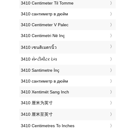
‎3410 Centimeter Til Tomme
‎3410 сантиметр в дюйм
‎3410 Centimeter V Palec
‎3410 Centimetri Në Inç
‎3410 เซนติเมตรนิ้ว
‎3410 સેન્ટીમીટર ઇંચ
‎3410 Santimetre İnç
‎3410 сантиметр в дюйм
‎3410 Xentimét Sang Inch
‎3410 厘米为英寸
‎3410 厘米至英寸
‎3410 Centimetres To Inches