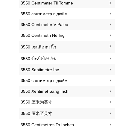
‎3550 Centimeter Til Tomme
‎3550 сантиметр в дюйм
‎3550 Centimeter V Palec
‎3550 Centimetri Në Inç
‎3550 เซนติเมตรนิ้ว
‎3550 સેન્ટીમીટર ઇંચ
‎3550 Santimetre İnç
‎3550 сантиметр в дюйм
‎3550 Xentimét Sang Inch
‎3550 厘米为英寸
‎3550 厘米至英寸
‎3550 Centimetres To Inches