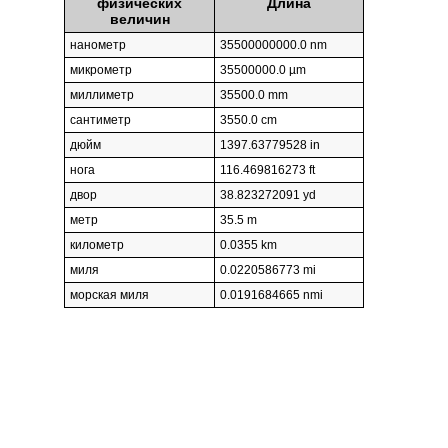
физических
Длина
величин
нанометр
35500000000.0 nm
микрометр
35500000.0 µm
миллиметр
35500.0 mm
сантиметр
3550.0 cm
дюйм
1397.63779528 in
нога
116.469816273 ft
двор
38.823272091 yd
метр
35.5 m
километр
0.0355 km
миля
0.0220586773 mi
морская миля
0.0191684665 nmi