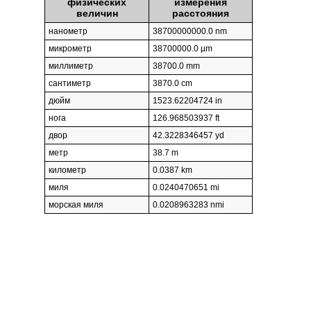
физических
измерения
величин
расстояния
нанометр
38700000000.0 nm
микрометр
38700000.0 µm
миллиметр
38700.0 mm
сантиметр
3870.0 cm
дюйм
1523.62204724 in
нога
126.968503937 ft
двор
42.3228346457 yd
метр
38.7 m
километр
0.0387 km
миля
0.0240470651 mi
морская миля
0.0208963283 nmi