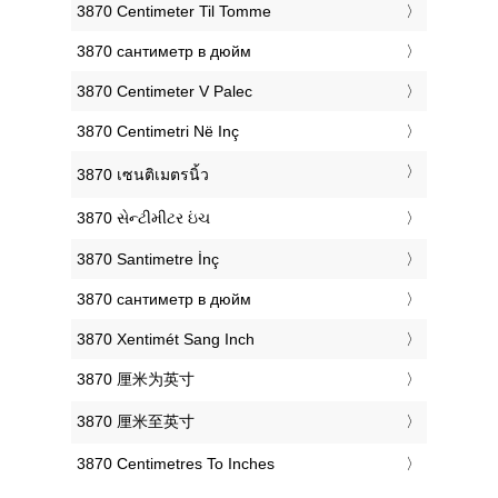
‎3870 Centimeter Til Tomme
‎3870 сантиметр в дюйм
‎3870 Centimeter V Palec
‎3870 Centimetri Në Inç
‎3870 เซนติเมตรนิ้ว
‎3870 સેન્ટીમીટર ઇંચ
‎3870 Santimetre İnç
‎3870 сантиметр в дюйм
‎3870 Xentimét Sang Inch
‎3870 厘米为英寸
‎3870 厘米至英寸
‎3870 Centimetres To Inches