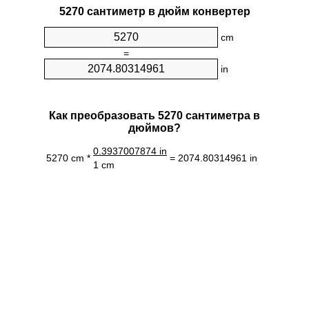
5270 сантиметр в дюйм конвертер
cm
=
in
Как преобразовать 5270 сантиметра в
дюймов?
0.3937007874 in
5270 cm *
= 2074.80314961 in
1 cm