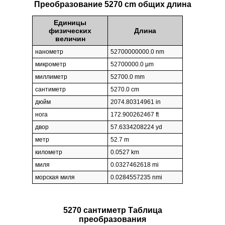
Преобразование 5270 cm общих длина
Единицы
физических
Длина
величин
нанометр
52700000000.0 nm
микрометр
52700000.0 µm
миллиметр
52700.0 mm
сантиметр
5270.0 cm
дюйм
2074.80314961 in
нога
172.900262467 ft
двор
57.6334208224 yd
метр
52.7 m
километр
0.0527 km
миля
0.0327462618 mi
морская миля
0.0284557235 nmi
5270 сантиметр Таблица
преобразования