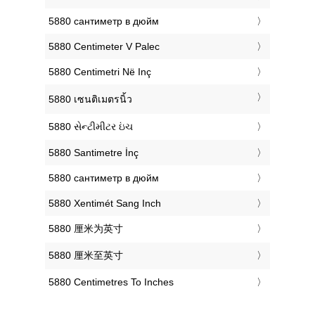
‎5880 сантиметр в дюйм
‎5880 Centimeter V Palec
‎5880 Centimetri Në Inç
‎5880 เซนติเมตรนิ้ว
‎5880 સેન્ટીમીટર ઇંચ
‎5880 Santimetre İnç
‎5880 сантиметр в дюйм
‎5880 Xentimét Sang Inch
‎5880 厘米为英寸
‎5880 厘米至英寸
‎5880 Centimetres To Inches