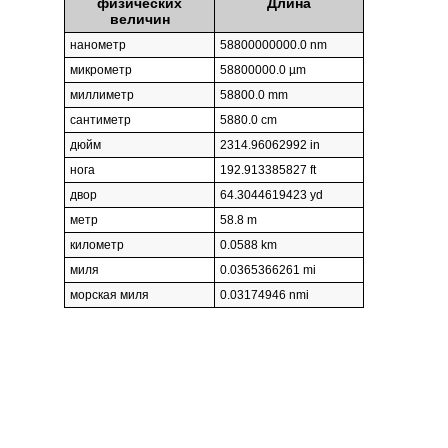
физических
Длина
величин
нанометр
58800000000.0 nm
микрометр
58800000.0 µm
миллиметр
58800.0 mm
сантиметр
5880.0 cm
дюйм
2314.96062992 in
нога
192.913385827 ft
двор
64.3044619423 yd
метр
58.8 m
километр
0.0588 km
миля
0.0365366261 mi
морская миля
0.03174946 nmi