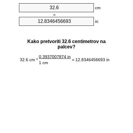
cm
=
in
Kako pretvoriti 32.6 centimetrov na
palcev?
0.3937007874 in
32.6 cm *
= 12.8346456693 in
1 cm