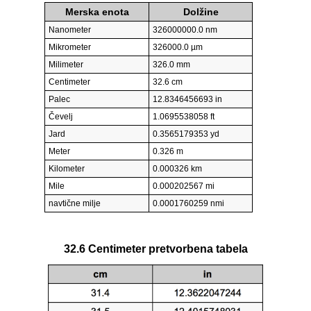
Merska enota
Dolžine
Nanometer
326000000.0 nm
Mikrometer
326000.0 µm
Milimeter
326.0 mm
Centimeter
32.6 cm
Palec
12.8346456693 in
Čevelj
1.0695538058 ft
Jard
0.3565179353 yd
Meter
0.326 m
Kilometer
0.000326 km
Mile
0.000202567 mi
navtične milje
0.0001760259 nmi
32.6 Centimeter pretvorbena tabela