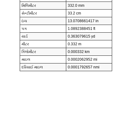
મિલિમીટર
332.0 mm
સેન્ટીમીટર
33.2 cm
ઇંચ
13.0708661417 in
પગ
1.0892388451 ft
યાર્ડ
0.363079615 yd
મીટર
0.332 m
કિલોમીટર
0.000332 km
માઇલ
0.0002062952 mi
દરિયાઈ માઇલ
0.0001792657 nmi