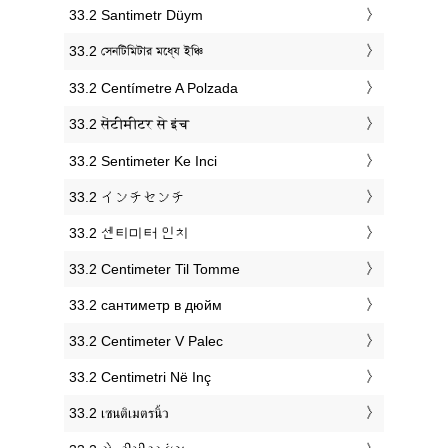
‎33.2 Santimetr Düym
‎33.2 সেনটিমিটার মধ্যে ইঞ্চি
‎33.2 Centímetre A Polzada
‎33.2 सेंटीमीटर से इंच
‎33.2 Sentimeter Ke Inci
‎33.2 インチセンチ
‎33.2 센티미터 인치
‎33.2 Centimeter Til Tomme
‎33.2 сантиметр в дюйм
‎33.2 Centimeter V Palec
‎33.2 Centimetri Në Inç
‎33.2 เซนติเมตรนิ้ว