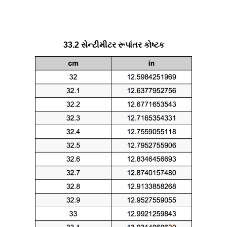
33.2 સેન્ટીમીટર રૂપાંતર કોષ્ટક