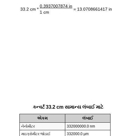
0.3937007874 in
33.2 cm *
= 13.0708661417 in
1 cm
કન્વર્ટ 33.2 cm સામાન્ય લંબાઈ માટે
એકમ
લંબાઈ
નેનોમીટર
332000000.0 nm
માઇક્રોમીટર જોડાઈ
332000.0 µm