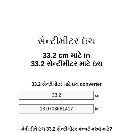
સેન્ટીમીટર ઇંચ
33.2 cm માટે in
33.2 સેન્ટીમીટર માટે ઇંચ
33.2 સેન્ટીમીટર માટે ઇંચ converter
cm
=
in
કેવી રીતે ઇંચ 33.2 સેન્ટીમીટર કન્વર્ટ કરવા માટે?