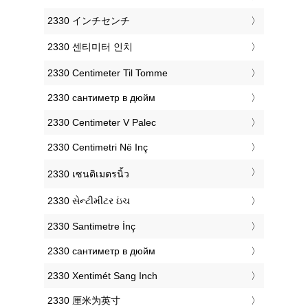
‎2330 インチセンチ
‎2330 센티미터 인치
‎2330 Centimeter Til Tomme
‎2330 сантиметр в дюйм
‎2330 Centimeter V Palec
‎2330 Centimetri Në Inç
‎2330 เซนติเมตรนิ้ว
‎2330 સેન્ટીમીટર ઇંચ
‎2330 Santimetre İnç
‎2330 сантиметр в дюйм
‎2330 Xentimét Sang Inch
‎2330 厘米为英寸