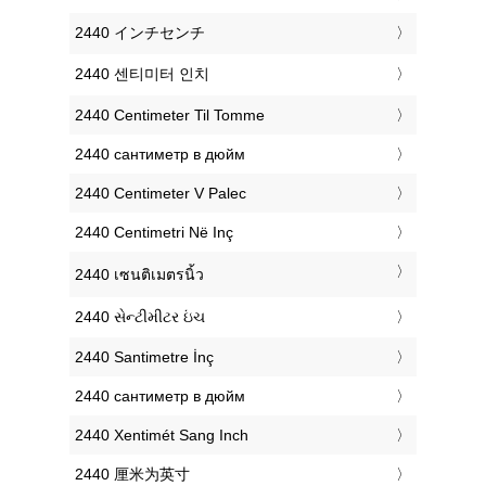
‎2440 インチセンチ
‎2440 센티미터 인치
‎2440 Centimeter Til Tomme
‎2440 сантиметр в дюйм
‎2440 Centimeter V Palec
‎2440 Centimetri Në Inç
‎2440 เซนติเมตรนิ้ว
‎2440 સેન્ટીમીટર ઇંચ
‎2440 Santimetre İnç
‎2440 сантиметр в дюйм
‎2440 Xentimét Sang Inch
‎2440 厘米为英寸