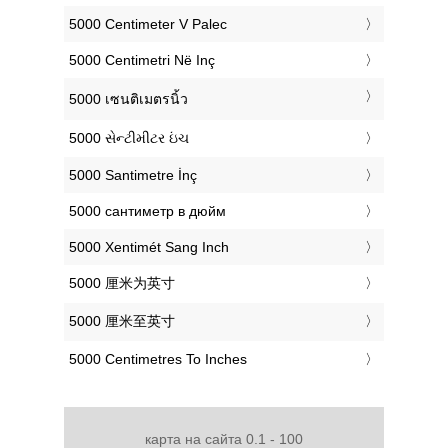
‎5000 Centimeter V Palec
‎5000 Centimetri Në Inç
‎5000 เซนติเมตรนิ้ว
‎5000 સેન્ટીમીટર ઇંચ
‎5000 Santimetre İnç
‎5000 сантиметр в дюйм
‎5000 Xentimét Sang Inch
‎5000 厘米为英寸
‎5000 厘米至英寸
‎5000 Centimetres To Inches
карта на сайта 0.1 - 100