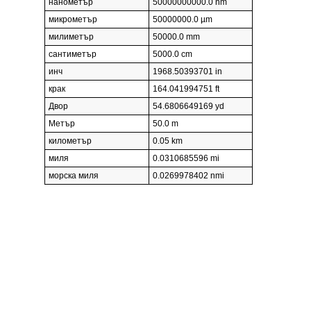
нанометър
50000000000.0 nm
микрометър
50000000.0 µm
милиметър
50000.0 mm
сантиметър
5000.0 cm
инч
1968.50393701 in
крак
164.041994751 ft
Двор
54.6806649169 yd
Метър
50.0 m
километър
0.05 km
миля
0.0310685596 mi
морска миля
0.0269978402 nmi