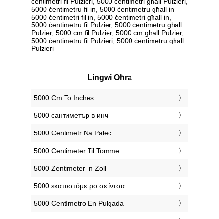
ċentimetri fil Pulzieri, 5000 ċentimetri għall Pulzieri,
5000 ċentimetru fil in, 5000 ċentimetru għall in,
5000 ċentimetri fil in, 5000 ċentimetri għall in,
5000 ċentimetru fil Pulzier, 5000 ċentimetru għall
Pulzier, 5000 cm fil Pulzier, 5000 cm għall Pulzier,
5000 ċentimetru fil Pulzieri, 5000 ċentimetru għall
Pulzieri
Lingwi Oħra
‎5000 Cm To Inches
‎5000 сантиметър в инч
‎5000 Centimetr Na Palec
‎5000 Centimeter Til Tomme
‎5000 Zentimeter In Zoll
‎5000 εκατοστόμετρο σε ίντσα
‎5000 Centímetro En Pulgada