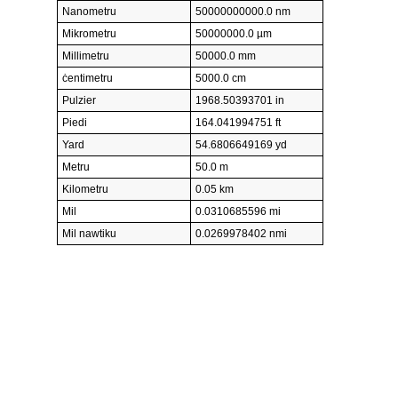
Nanometru
50000000000.0 nm
Mikrometru
50000000.0 µm
Millimetru
50000.0 mm
ċentimetru
5000.0 cm
Pulzier
1968.50393701 in
Piedi
164.041994751 ft
Yard
54.6806649169 yd
Metru
50.0 m
Kilometru
0.05 km
Mil
0.0310685596 mi
Mil nawtiku
0.0269978402 nmi