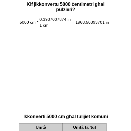
Kif jikkonvertu 5000 ċentimetri għal
pulzieri?
0.3937007874 in
5000 cm *
= 1968.50393701 in
1 cm
Ikkonverti 5000 cm għal tulijiet komuni
Unità
Unità ta 'tul