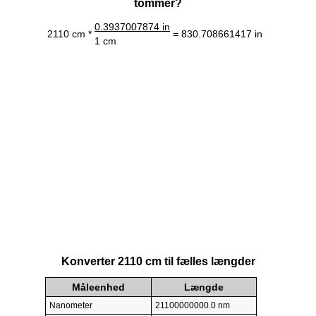
tommer?
0.3937007874 in
2110 cm *
= 830.708661417 in
1 cm
Konverter 2110 cm til fælles længder
Måleenhed
Længde
Nanometer
21100000000.0 nm