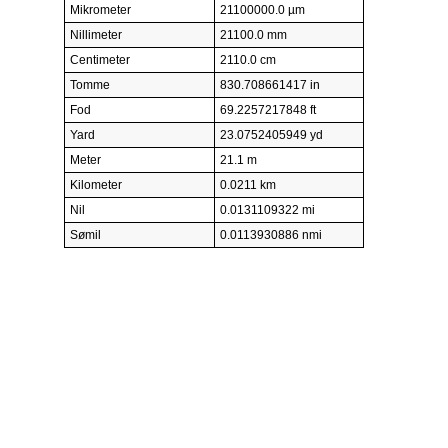
Mikrometer
21100000.0 µm
Nillimeter
21100.0 mm
Centimeter
2110.0 cm
Tomme
830.708661417 in
Fod
69.2257217848 ft
Yard
23.0752405949 yd
Meter
21.1 m
Kilometer
0.0211 km
Nil
0.0131109322 mi
Sømil
0.0113930886 nmi