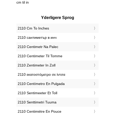
cm til in
Yderligere Sprog
‎2110 Cm To Inches
‎2110 сантиметър в инч
‎2110 Centimetr Na Palec
‎2110 Centimeter Til Tomme
‎2110 Zentimeter In Zoll
‎2110 εκατοστόμετρο σε ίντσα
‎2110 Centímetro En Pulgada
‎2110 Sentimeeter Et Toll
‎2110 Senttimetri Tuuma
‎2110 Centimètre En Pouce