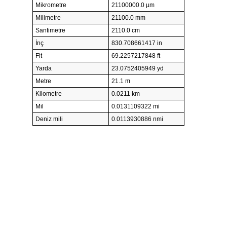
Mikrometre
21100000.0 µm
Milimetre
21100.0 mm
Santimetre
2110.0 cm
İnç
830.708661417 in
Fit
69.2257217848 ft
Yarda
23.0752405949 yd
Metre
21.1 m
Kilometre
0.0211 km
Mil
0.0131109322 mi
Deniz mili
0.0113930886 nmi