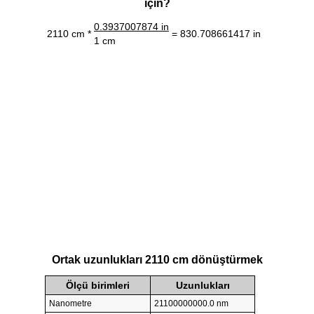
için?
0.3937007874 in
2110 cm *
= 830.708661417 in
1 cm
Ortak uzunlukları 2110 cm dönüştürmek
Ölçü birimleri
Uzunlukları
Nanometre
21100000000.0 nm