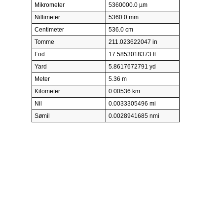
Mikrometer
5360000.0 µm
Nillimeter
5360.0 mm
Centimeter
536.0 cm
Tomme
211.023622047 in
Fod
17.5853018373 ft
Yard
5.8617672791 yd
Meter
5.36 m
Kilometer
0.00536 km
Nil
0.0033305496 mi
Sømil
0.0028941685 nmi