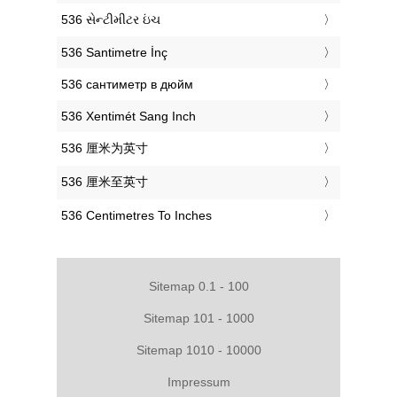
‎536 સેન્ટીમીટર ઇંચ
‎536 Santimetre İnç
‎536 сантиметр в дюйм
‎536 Xentimét Sang Inch
‎536 厘米为英寸
‎536 厘米至英寸
‎536 Centimetres To Inches
Sitemap 0.1 - 100
Sitemap 101 - 1000
Sitemap 1010 - 10000
Impressum