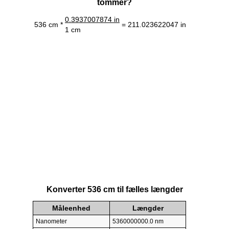
tommer?
0.3937007874 in
536 cm *
= 211.023622047 in
1 cm
Konverter 536 cm til fælles længder
Måleenhed
Længder
Nanometer
5360000000.0 nm