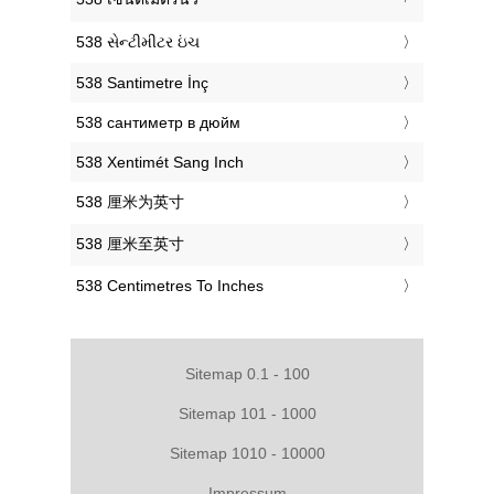
‎538 સેન્ટીમીટર ઇંચ
‎538 Santimetre İnç
‎538 сантиметр в дюйм
‎538 Xentimét Sang Inch
‎538 厘米为英寸
‎538 厘米至英寸
‎538 Centimetres To Inches
Sitemap 0.1 - 100
Sitemap 101 - 1000
Sitemap 1010 - 10000
Impressum