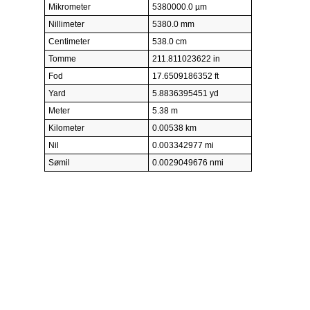
Mikrometer
5380000.0 µm
Nillimeter
5380.0 mm
Centimeter
538.0 cm
Tomme
211.811023622 in
Fod
17.6509186352 ft
Yard
5.8836395451 yd
Meter
5.38 m
Kilometer
0.00538 km
Nil
0.003342977 mi
Sømil
0.0029049676 nmi