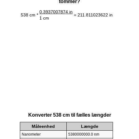
tommer?
0.3937007874 in
538 cm *
= 211.811023622 in
1 cm
Konverter 538 cm til fælles længder
Måleenhed
Længde
Nanometer
5380000000.0 nm