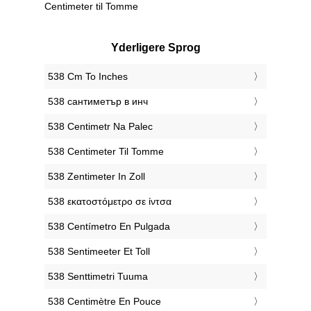
Centimeter til Tomme
Yderligere Sprog
‎538 Cm To Inches
‎538 сантиметър в инч
‎538 Centimetr Na Palec
‎538 Centimeter Til Tomme
‎538 Zentimeter In Zoll
‎538 εκατοστόμετρο σε ίντσα
‎538 Centímetro En Pulgada
‎538 Sentimeeter Et Toll
‎538 Senttimetri Tuuma
‎538 Centimètre En Pouce