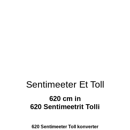
Sentimeeter Et Toll
620 cm in
620 Sentimeetrit Tolli
620 Sentimeeter Toll konverter