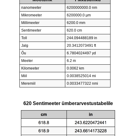
nanomeeter
6200000000.0 nm
Mikromeeter
6200000.0 µm
Millimeeter
6200.0 mm
Sentimeeter
620.0 cm
Toll
244.094488189 in
Jalg
20.3412073491 ft
Õu
6.7804024497 yd
Meeter
6.2 m
Kilomeeter
0.0062 km
Miil
0.0038525014 mi
Meremiil
0.0033477322 nmi
620 Sentimeeter ümberarvestustabelile