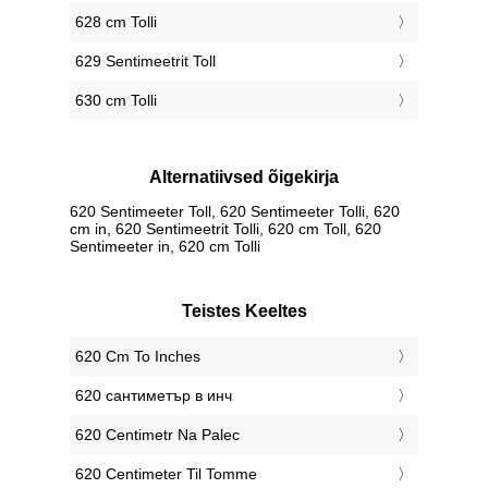
628 cm Tolli
629 Sentimeetrit Toll
630 cm Tolli
Alternatiivsed õigekirja
620 Sentimeeter Toll, 620 Sentimeeter Tolli, 620
cm in, 620 Sentimeetrit Tolli, 620 cm Toll, 620
Sentimeeter in, 620 cm Tolli
Teistes Keeltes
‎620 Cm To Inches
‎620 сантиметър в инч
‎620 Centimetr Na Palec
‎620 Centimeter Til Tomme