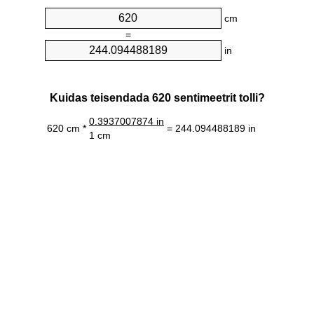
cm
=
in
Kuidas teisendada 620 sentimeetrit tolli?
0.3937007874 in
620 cm *
= 244.094488189 in
1 cm