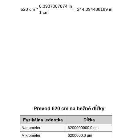
0.3937007874 in
620 cm *
= 244.094488189 in
1 cm
Prevod 620 cm na bežné dĺžky
Fyzikálna jednotka
Dĺžka
Nanometer
6200000000.0 nm
Mikrometer
6200000.0 µm