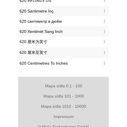
‎620 સેન્ટીમીટર ઇંચ
‎620 Santimetre İnç
‎620 сантиметр в дюйм
‎620 Xentimét Sang Inch
‎620 厘米为英寸
‎620 厘米至英寸
‎620 Centimetres To Inches
Mapa sídla 0.1 - 100
Mapa sídla 101 - 1000
Mapa sídla 1010 - 10000
Impressum
© Meta Technologies GmbH