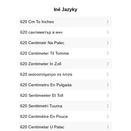
Iné Jazyky
‎620 Cm To Inches
‎620 сантиметър в инч
‎620 Centimetr Na Palec
‎620 Centimeter Til Tomme
‎620 Zentimeter In Zoll
‎620 εκατοστόμετρο σε ίντσα
‎620 Centímetro En Pulgada
‎620 Sentimeeter Et Toll
‎620 Senttimetri Tuuma
‎620 Centimètre En Pouce
‎620 Centimetar U Palac