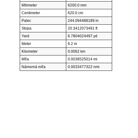
Milimeter
6200.0 mm
Centimeter
620.0 cm
Palec
244.094488189 in
Stopa
20.3412073491 ft
Yard
6.7804024497 yd
Meter
6.2 m
Kilometer
0.0062 km
Míľa
0.0038525014 mi
Námorná míľa
0.0033477322 nmi