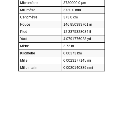
Micromètre
3730000.0 µm
Millimètre
3730.0 mm
Centimètre
373.0 cm
Pouce
146.850393701 in
Pied
12.2375328084 ft
Yard
4.0791776028 yd
Mètre
3.73 m
Kilomètre
0.00373 km
Mille
0.0023177145 mi
Mille marin
0.0020140389 nmi