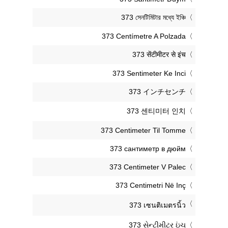
‎373 সেনটিমিটার মধ্যে ইঞ্চি
‎373 Centímetre A Polzada
‎373 सेंटीमीटर से इंच
‎373 Sentimeter Ke Inci
‎373 インチセンチ
‎373 센티미터 인치
‎373 Centimeter Til Tomme
‎373 сантиметр в дюйм
‎373 Centimeter V Palec
‎373 Centimetri Në Inç
‎373 เซนติเมตรนิ้ว
‎373 સેન્ટીમીટર ઇંચ