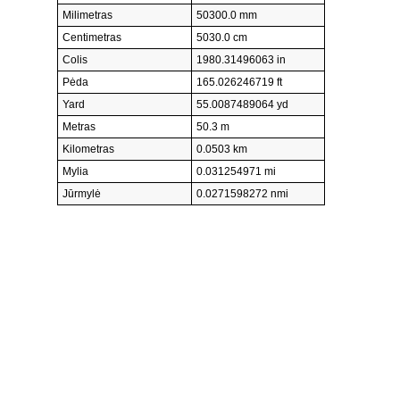
Milimetras
50300.0 mm
Centimetras
5030.0 cm
Colis
1980.31496063 in
Pėda
165.026246719 ft
Yard
55.0087489064 yd
Metras
50.3 m
Kilometras
0.0503 km
Mylia
0.031254971 mi
Jūrmylė
0.0271598272 nmi