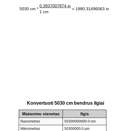
0.3937007874 in
5030 cm *
= 1980.31496063 in
1 cm
Konvertuoti 5030 cm bendrus ilgiai
Matavimo vienetas
Ilgis
Nanometras
50300000000.0 nm
Mikrometras
50300000.0 µm