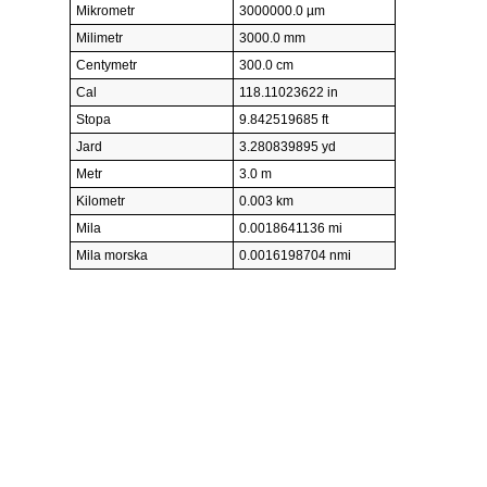
Mikrometr
3000000.0 µm
Milimetr
3000.0 mm
Centymetr
300.0 cm
Cal
118.11023622 in
Stopa
9.842519685 ft
Jard
3.280839895 yd
Metr
3.0 m
Kilometr
0.003 km
Mila
0.0018641136 mi
Mila morska
0.0016198704 nmi