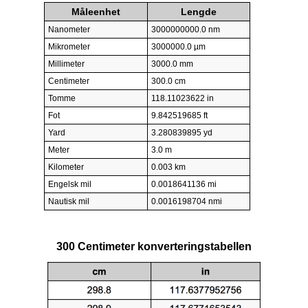
Måleenhet
Lengde
Nanometer
3000000000.0 nm
Mikrometer
3000000.0 µm
Millimeter
3000.0 mm
Centimeter
300.0 cm
Tomme
118.11023622 in
Fot
9.842519685 ft
Yard
3.280839895 yd
Meter
3.0 m
Kilometer
0.003 km
Engelsk mil
0.0018641136 mi
Nautisk mil
0.0016198704 nmi
300 Centimeter konverteringstabellen