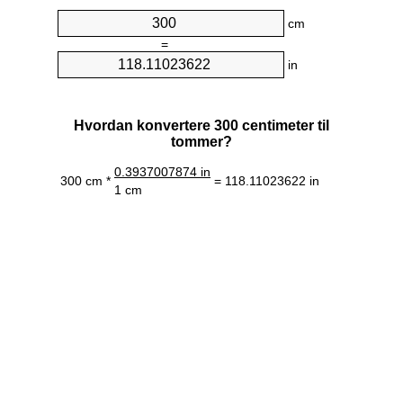
cm
=
in
Hvordan konvertere 300 centimeter til
tommer?
0.3937007874 in
300 cm *
= 118.11023622 in
1 cm