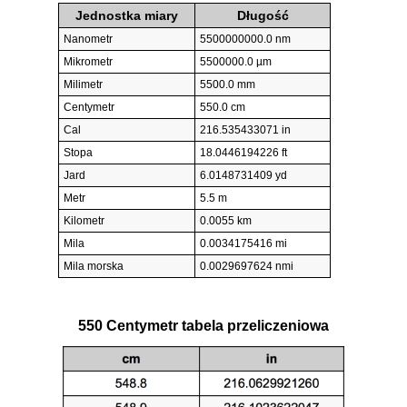
Jednostka miary
Długość
Nanometr
5500000000.0 nm
Mikrometr
5500000.0 µm
Milimetr
5500.0 mm
Centymetr
550.0 cm
Cal
216.535433071 in
Stopa
18.0446194226 ft
Jard
6.0148731409 yd
Metr
5.5 m
Kilometr
0.0055 km
Mila
0.0034175416 mi
Mila morska
0.0029697624 nmi
550 Centymetr tabela przeliczeniowa