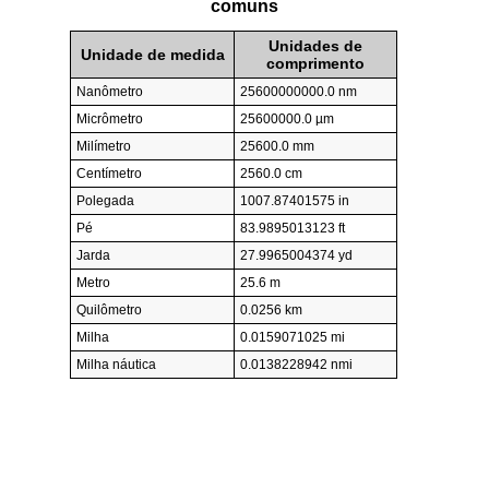
comuns
Unidades de
Unidade de medida
comprimento
Nanômetro
25600000000.0 nm
Micrômetro
25600000.0 µm
Milímetro
25600.0 mm
Centímetro
2560.0 cm
Polegada
1007.87401575 in
Pé
83.9895013123 ft
Jarda
27.9965004374 yd
Metro
25.6 m
Quilômetro
0.0256 km
Milha
0.0159071025 mi
Milha náutica
0.0138228942 nmi