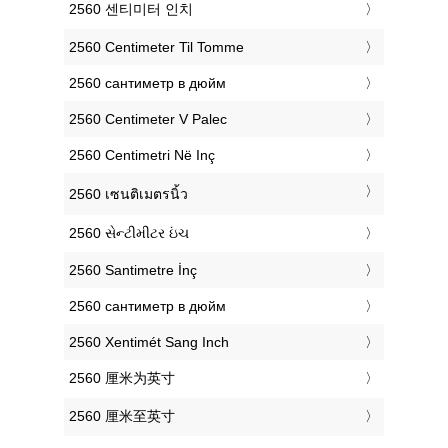
‎2560 센티미터 인치
‎2560 Centimeter Til Tomme
‎2560 сантиметр в дюйм
‎2560 Centimeter V Palec
‎2560 Centimetri Në Inç
‎2560 เซนติเมตรนิ้ว
‎2560 સેન્ટીમીટર ઇંચ
‎2560 Santimetre İnç
‎2560 сантиметр в дюйм
‎2560 Xentimét Sang Inch
‎2560 厘米为英寸
‎2560 厘米至英寸