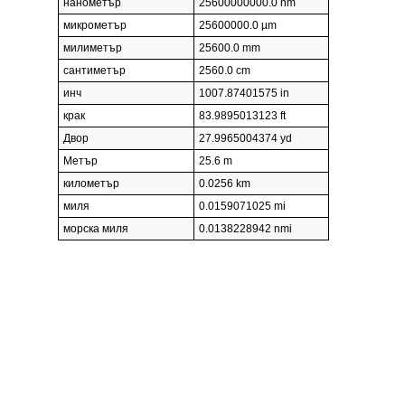
нанометър
25600000000.0 nm
микрометър
25600000.0 µm
милиметър
25600.0 mm
сантиметър
2560.0 cm
инч
1007.87401575 in
крак
83.9895013123 ft
Двор
27.9965004374 yd
Метър
25.6 m
километър
0.0256 km
миля
0.0159071025 mi
морска миля
0.0138228942 nmi