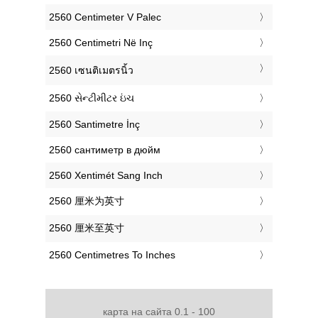
‎2560 Centimeter V Palec
‎2560 Centimetri Në Inç
‎2560 เซนติเมตรนิ้ว
‎2560 સેન્ટીમીટર ઇંચ
‎2560 Santimetre İnç
‎2560 сантиметр в дюйм
‎2560 Xentimét Sang Inch
‎2560 厘米为英寸
‎2560 厘米至英寸
‎2560 Centimetres To Inches
карта на сайта 0.1 - 100