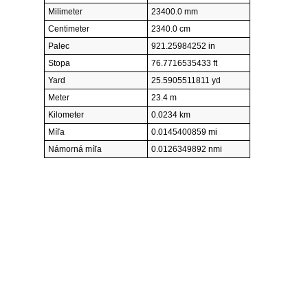
Milimeter
23400.0 mm
Centimeter
2340.0 cm
Palec
921.25984252 in
Stopa
76.7716535433 ft
Yard
25.5905511811 yd
Meter
23.4 m
Kilometer
0.0234 km
Míľa
0.0145400859 mi
Námorná míľa
0.0126349892 nmi