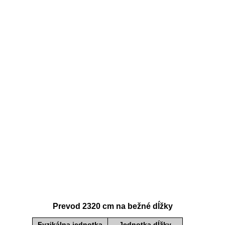
Prevod 2320 cm na bežné dĺžky
Fyzikálna jednotka
Jednotka dĺžky