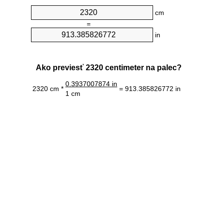
cm
=
in
Ako previesť 2320 centimeter na palec?
0.3937007874 in
2320 cm *
= 913.385826772 in
1 cm