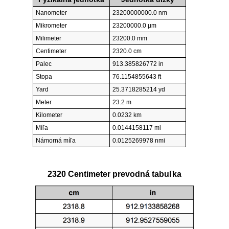
Nanometer
23200000000.0 nm
Mikrometer
23200000.0 µm
Milimeter
23200.0 mm
Centimeter
2320.0 cm
Palec
913.385826772 in
Stopa
76.1154855643 ft
Yard
25.3718285214 yd
Meter
23.2 m
Kilometer
0.0232 km
Míľa
0.0144158117 mi
Námorná míľa
0.0125269978 nmi
2320 Centimeter prevodná tabuľka