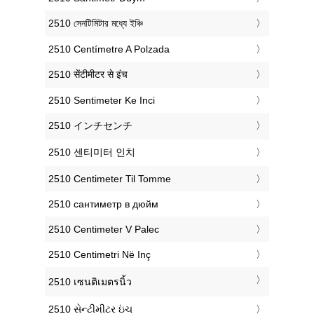
‎2510 সেনটিমিটার মধ্যে ইঞ্চি
‎2510 Centímetre A Polzada
‎2510 सेंटीमीटर से इंच
‎2510 Sentimeter Ke Inci
‎2510 インチセンチ
‎2510 센티미터 인치
‎2510 Centimeter Til Tomme
‎2510 сантиметр в дюйм
‎2510 Centimeter V Palec
‎2510 Centimetri Në Inç
‎2510 เซนติเมตรนิ้ว
‎2510 સેન્ટીમીટર ઇંચ