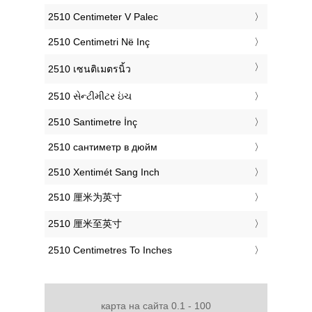
‎2510 Centimeter V Palec
‎2510 Centimetri Në Inç
‎2510 เซนติเมตรนิ้ว
‎2510 સેન્ટીમીટર ઇંચ
‎2510 Santimetre İnç
‎2510 сантиметр в дюйм
‎2510 Xentimét Sang Inch
‎2510 厘米为英寸
‎2510 厘米至英寸
‎2510 Centimetres To Inches
карта на сайта 0.1 - 100