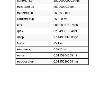
нанометър
25100000000.0 nm
микрометър
25100000.0 µm
милиметър
25100.0 mm
сантиметър
2510.0 cm
инч
988.188976378 in
крак
82.3490813648 ft
Двор
27.4496937883 yd
Метър
25.1 m
километър
0.0251 km
миля
0.0155964169 mi
морска миля
0.0135529158 nmi