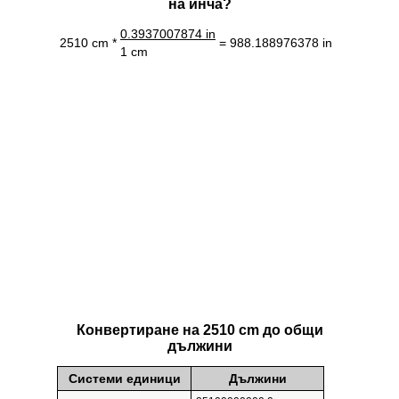
на инча?
0.3937007874 in
2510 cm *
= 988.188976378 in
1 cm
Конвертиране на 2510 cm до общи
дължини
Системи единици
Дължини